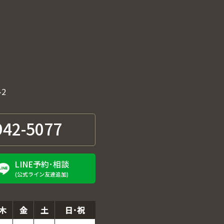
-2
942-5077
LINE予約･相談
(公式ライン友達追加)
木
金
土
日･祝